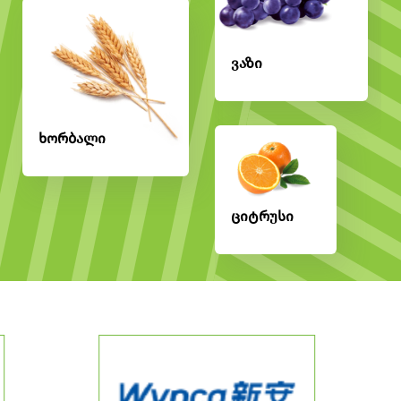
ვაზი
ხორბალი
ციტრუსი