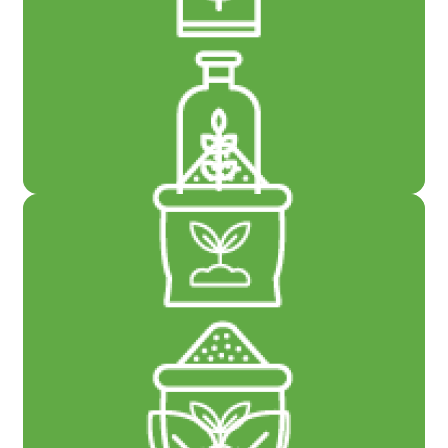
პესტიციდები