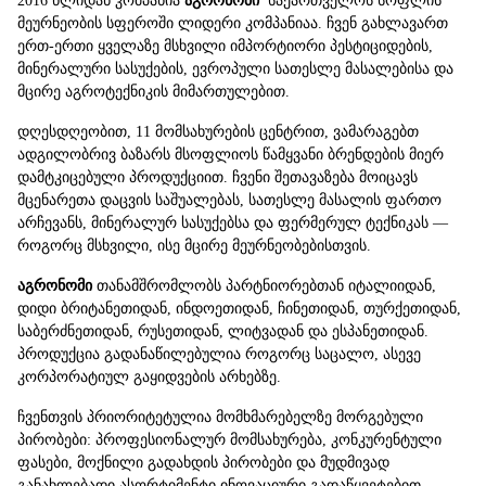
2016
წლიდან
კომპანია
აგრონომი
საქართველოს
სოფლის
მეურნეობის
სფეროში
ლიდერი
კომპანიაა
.
ჩვენ
გახლავართ
ერთ
-
ერთი
ყველაზე
მსხვილი
იმპორტიორი
პესტიციდების
,
მინერალური
სასუქების
,
ევროპული
სათესლე
მასალებისა
და
მცირე
აგროტექნიკის
მიმართულებით
.
დღესდღეობით
, 11
მომსახურების
ცენტრით
,
ვამარაგებთ
ადგილობრივ
ბაზარს
მსოფლიოს
წამყვანი
ბრენდების
მიერ
დამტკიცებული
პროდუქციით
.
ჩვენი
შეთავაზება
მოიცავს
მცენარეთა
დაცვის
საშუალებას
,
სათესლე
მასალის
ფართო
არჩევანს
,
მინერალურ
სასუქებსა
და
ფერმერულ
ტექნიკას
—
როგორც
მსხვილი
,
ისე
მცირე
მეურნეობებისთვის
.
აგრონომი
თანამშრომლობს
პარტნიორებთან
იტალიიდან,
დიდი ბრიტანეთიდან,
ინდოეთიდან
,
ჩინეთიდან
,
თურქეთიდან
,
საბერძნეთიდან
,
რუსეთიდან
,
ლიტვადან
და
ესპანეთიდან
.
პროდუქცია
გადანაწილებულია
როგორც
საცალო
,
ასევე
კორპორატიულ
გაყიდვების
არხებზე
.
ჩვენთვის
პრიორიტეტულია
მომხმარებელზე
მორგებული
პირობები
:
პროფესიონალურ
მომსახურება, კონკურენტული
ფასები
,
მოქნილი
გადახდის
პირობები
და
მუდმივად
განახლებადი
ასორტიმენტი
ინოვაციური
გადაწყვეტებით
,