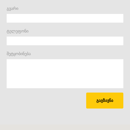
გვარი
ტელეფონი
შეტყობინება
გაგზავნა