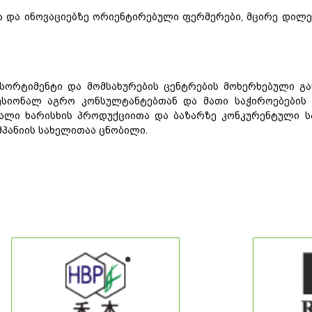
ა და ინოვაციებზე ორიენტირებული ფერმერები, მცირე დილ
სორტიმენტი
და
მომსახურების
ცენტრების
მოხერხებული
გ
ესიონალ
აგრო
კონსულტანტებთან
და
მათი
საჭიროებების
ალი
ხარისხის
პროდუქციითა
და
ბაზარზე
კონკურენტული
ს
მპანიის
სახელითაა
ცნობილი
.