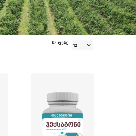
მაჩვენე