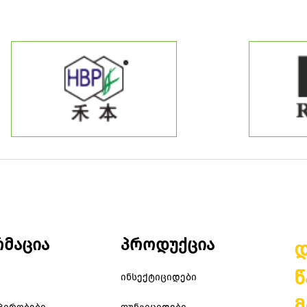
მაცია
პროდუქცია
დ
წ
ინსექტიციდები
მ