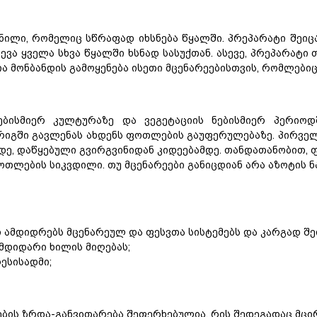
ნილი
,
რომელიც
სწრაფად
იხსნება
წყალში
.
პრეპარატი
შეიც
ევა
ყველა
სხვა
წყალში
ხსნად
სასუქთან
.
ასევე
,
პრეპარატი
ია
მონბანდის
გამოყენება
ისეთი
მცენარეებისთვის
,
რომლები
ებისმიერ
კულტურაზე
და
ვეგეტაციის
ნებისმიერ
პერიოდ
 რიგში გავლენას ახდენს ფოთლების გაუფერულებაზე. პირვე
მდე, დაწყებული გვირგვინიდან კიდეებამდე. თანდათანობით,
თლების სიკვდილი. თუ მცენარეები განიცდიან არა აზოტის ნა
 ამდიდრებს მცენარეულ და ფესვთა სისტემებს და კარგად შეი
 მდიდარი ხილის მიღებას;
ესისადმი;
ეების ზრდა-განვითარება შეფერხებულია, რის შედეგადაც მც