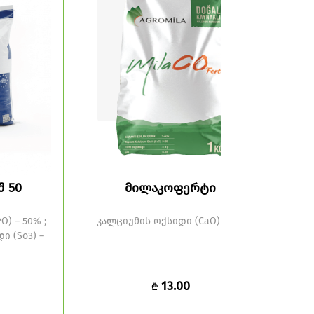
შ 50
მილაკოფერტი
) – 50% ;
კალციუმის ოქსიდი (CaO) 55 %
(B)-
 (So3) –
13.00
₾