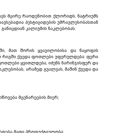
ავს
მცირე
რაოდენობით
ქლორიდს
,
ნატრიუმს
თავსებადია
პესტიციდების
უმრავლესობასთან
ც
განიცდიან
კალიუმის
ნაკლებობას
.
ში
,
მათ
შორის
ყვავი
ლ
ობისა
და
ნაყოფის
ლ
რიგში
ქვედა ფოთლები უფერულდება: ფერი
 ფოთლები ყვითლდება, იძენს ნარინჯისფერ და
კლებობას, არამედ გვალვას, მაშინ ქვედა და
წოვება მცენარეების მიერ;
ირდება მათი პროდუქტიულობა;