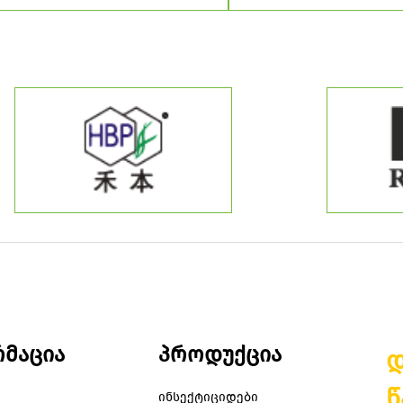
მაცია
პროდუქცია
დ
წ
ინსექტიციდები