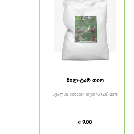
ონიუმის
მილ-ტარ თიო
P) NP 12-61
P 12-61
წყალში ხსნადი თუთია (Zn)-22%
.00
9.00
₾