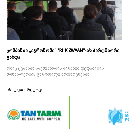
კომპანია ,,აგრონომი" "RIJK ZWAAN"-ის პარტნიორი
გახდა
რაიკ ცვაანის საქმიანობის მიზანია დედამიწის
მოსახლეობის გაზრდილი მოთხოვნების
იხილეთ ვრცლად