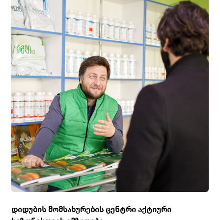
პესტიციდების,
მინერალური
სასუქების, სათესლე
მასალის და სოფლის
მეურნეობაში
გამოსაყენებელი
მცირე ტექნიკის ერთ-
ერთი უმსხვილეს
იმპორტიორს
საქართველოში..
დიდუბის მომსახურების ცენტრი აქტიური