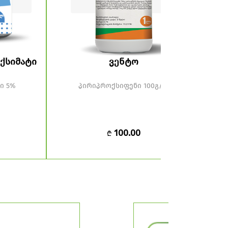
ქსიმატი
ვენტო
ი 5%
პირიპროქსიფენი 100გ/ლ
პარ
9
100.00
₾